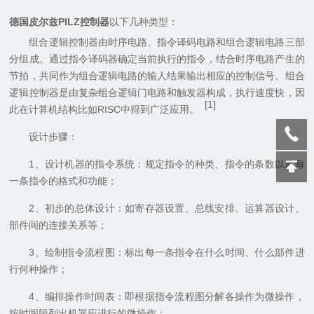
德国皮尔兹PILZ控制器
以下几种类型：
组合逻辑控制器由时序电路、指令译码电路和组合逻辑电路三部
分组成。通过指令译码器确定当前执行的指令，结合时序电路产生的
节拍，共同作为组合逻辑电路的输人结果输出相应的控制信号。组合
逻辑控制器是由复杂组合逻辑门电路和触发器构成，执行速度快，因
[1]
此在计算机结构比如RISC中得到广泛应用。
设计步骤：
1、设计机器的指令系统：规定指令的种类、指令的条数以及每
一条指令的格式和功能；
2、初步的总体设计：如寄存器设置、总线安排、运算器设计、
部件间的连接关系等；
3、绘制指令流程图：标出每一条指令在什么时间、什么部件进
行何种操作；
4、编排操作时间表：即根据指令流程图分解各操作为微操作，
按时间段列出机器应进行的微操作；