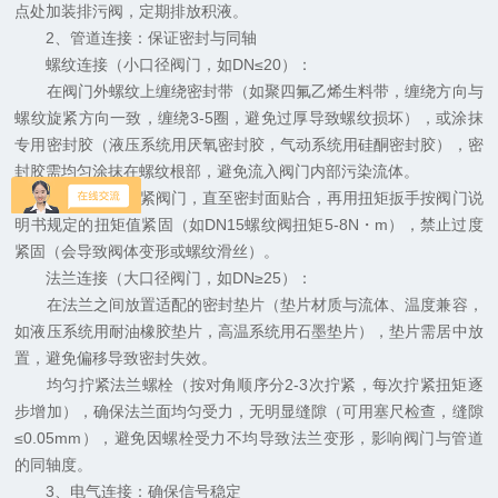
点处加装排污阀，定期排放积液。
2、管道连接：保证密封与同轴
螺纹连接（小口径阀门，如DN≤20）：
在阀门外螺纹上缠绕密封带（如聚四氟乙烯生料带，缠绕方向与
螺纹旋紧方向一致，缠绕3-5圈，避免过厚导致螺纹损坏），或涂抹
专用密封胶（液压系统用厌氧密封胶，气动系统用硅酮密封胶），密
封胶需均匀涂抹在螺纹根部，避免流入阀门内部污染流体。
用扳手缓慢旋紧阀门，直至密封面贴合，再用扭矩扳手按阀门说
明书规定的扭矩值紧固（如DN15螺纹阀扭矩5-8N・m），禁止过度
紧固（会导致阀体变形或螺纹滑丝）。
法兰连接（大口径阀门，如DN≥25）：
在法兰之间放置适配的密封垫片（垫片材质与流体、温度兼容，
如液压系统用耐油橡胶垫片，高温系统用石墨垫片），垫片需居中放
置，避免偏移导致密封失效。
均匀拧紧法兰螺栓（按对角顺序分2-3次拧紧，每次拧紧扭矩逐
步增加），确保法兰面均匀受力，无明显缝隙（可用塞尺检查，缝隙
≤0.05mm），避免因螺栓受力不均导致法兰变形，影响阀门与管道
的同轴度。
3、电气连接：确保信号稳定