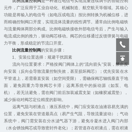
比例流量控制阀
是一种通过电信号实现流量连续调节的智能控制
元件，广泛应用于工业自动化、机械制造、航空航天等领域。其核心
功能是将输入的电信号（如电压或电流）按比例转换为机械位移，进
而精确控制阀口开度，实现流体流量的线性调节。通常由比例电磁铁
与流量阀体两部分构成。比例电磁铁接收外部电信号后，产生与输入
电流成比例的推力，驱动阀芯移动。阀芯的位移通过反馈弹簧与电磁
力平衡，形成稳定的节流口开度。
比例流量控制阀
的安装步骤：
1、安装位置选择：规避干扰因素
流向与位置要求：严格按阀门阀体上的“流向箭头”安装，禁止反
向安装（反向会导致流量控制失效，甚至损坏阀芯）；优先安装在水
平管道上，若需垂直安装（如空间受限），需确保阀芯轴线垂直于地
面，避免因重力导致阀芯卡滞；远离系统中的振动源（如泵、电
机），若无法避免，需在阀门前后加装减震支架（如橡胶减震垫），
减少振动对阀芯定位精度的影响。
远离气阻与积液点：液压系统中，阀门应安装在油液容易充满的
位置，避免安装在管道最高点（易产生气阻，导致流量波动）；气动
系统中，阀门需安装在分水滤气器下游，避免冷凝水进入阀门内部
（水会锈蚀阀芯或导致密封件老化）；若管道存在积液点，需在积液