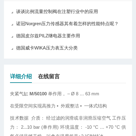
谈谈比例流量控制阀在注塑行业中的应用
诺冠Norgren压力传感器其有着怎样的性能特点呢？
德国皮尔兹PILZ继电器主要作用
德国威卡WIKA压力表五大分类
详细介绍
在线留言
夹紧气缸
M/50100
单作用，
– Ø 8 … 63 mm
在受限空间实现高推力
•
外观整洁
•
一体式结构
技术数据
介质：
经过滤的润滑或非润滑压缩空气
工作压
力：
2...10 bar (
单作用
)
环境温度：
-10 °C … +70 °C
供