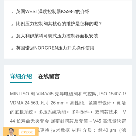
英国WEST温度控制器KS98-2的介绍
比例压力控制阀其核心的维护是怎样的呢？
意大利伊莱科可调式压力控制器面板安装
英国诺冠NORGREN压力开关操作使用
详细介绍
在线留言
MINI ISO
阀
V44/V45
先导电磁阀和气控阀
, ISO 15407-1/
VDMA 24 563,
尺寸
26 mm
•
高性能、紧凑型设计
•
灵活
的底板系统
•
多压系统功能
•
多种附件
•
双阀芯技术
– V
44
长寿命无夹套金 属密封阀芯及套筒
– V45
高流量软密
封阀芯
•
在线更换
技术数据 材料
介质：
经
40 µm
（滤