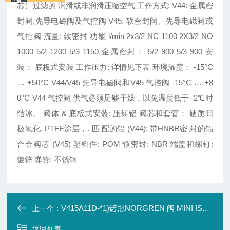
芯）过滤的 润滑或非润滑压缩空气
工作方式:
V44:
金属密
封阀
,
先导电磁阀及气控阀
V45:
软密封阀、先导电磁阀或
气控阀
流量:
软密封 功能
l/min 2x3/2 NC 1100 2X3/2 NO
1000 5/2 1200 5/3 1150
金属密封：
5/2 900 5/3 900
安
装：
底板式安装
工作压力:
详情见下表
环境温度：
-15°C
… +50°C V44/V45
先导电磁阀和
V45
气控阀
-15°C … +8
0°C V44
气控阀
供气必须足够干燥，以免温度低于
+2
℃时
结冰。
阀体 & 底板式安装:
压铸铝
阀芯和套管：
硬质阳
极氧化
, PTFE
涂层，
,
匹 配的铝
(V44);
带
HNBR
密 封的铝
合金阀芯
(V45)
塑料件:
POM
静密封:
NBR
端盖和螺钉:
镀锌
弹簧:
不锈钢
V415A11D-*1)诺冠NORGREN 阀 MINI ISO 阀
上一个：
返回列表