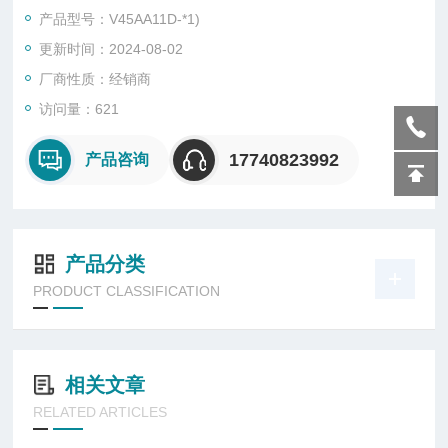
• 多压系统功能
产品型号：V45AA11D-*1)
• 多种附件
更新时间：2024-08-02
• 双阀芯技术
– V44 长寿命无夹套金
厂商性质：经销商
属密封阀芯及套筒
访问量：621
– V45 高流量软密封阀芯
• 在线更换
17740823992
产品咨询
产品分类
PRODUCT CLASSIFICATION
相关文章
RELATED ARTICLES