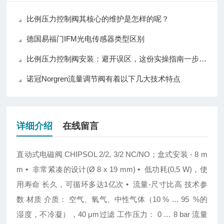
比例压力控制阀其核心的维护是怎样的呢？
德国易福门IFM光电传感器类型区别
比例压力控制阀安装：避开误区，这份实操指南一步到位！
诺冠Norgren流量调节阀有着以下几大技术特点
详细介绍
在线留言
直动式电磁阀
CHIPSOL 2/2, 3/2 NC/NO
；盒式安装
- 8 m
m
•
非常紧凑的设计
(Ø 8 x 19 mm) •
低功耗
(0,5 W)
，使
用寿命 长久，可循环多达
1
亿次
•
流量
-
尺寸比高
技术参
数 材质
介质：
空气、氧气、中性气体（
10 % … 95 %
的
湿度，不冷凝），
40 μm
过滤
工作压力：
0 … 8 bar
流量