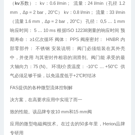
（
kv
系数）：
kv
：
0.6 l/min
； 流量：
24 l/min
（孔径
1.2
mm
，
Δp = 2 bar
，
20°C
）
kv
：
0.8 l/min
； 流量：
33 l/min
（流量
1.6 mm
，
Δp = 2 bar
，
20°C
）
孔径：
0,5 … 1 mm
响应时间：
5 … 10 ms
根据
ISO 12238
测量的响应时间
预
期寿命：
≥1
亿次循环
阀体：
PPS
阀座密封：
HNBR
内
部零部件：
不锈钢
安装说明：
阀门必须组装在其外壳
中，并使用 与其密封件相容的润滑剂。阀门能 承受的最
大轴向力：
75 (N)
。
环境
/
介质温度：
-10°C … +50°C
供
气必须足够干燥，以免温度低于
+2
℃时结冰
FAS提供的各种微型流体控制解
决方案，在高要求应用中实现了而一
致的性能。该品牌专攻10 mm和15 mm阀
应用的微型电磁阀技术。在过去的50多年里，Herion品牌
专研用