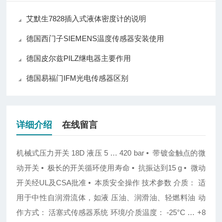
艾默生7828插入式液体密度计的说明
德国西门子SIEMENS温度传感器安装使用
德国皮尔兹PILZ继电器主要作用
德国易福门IFM光电传感器区别
详细介绍
在线留言
机械式压力开关
18D
液压
5 … 420 bar
•
带镀金触点的微
动开关
•
极长的开关循环使用寿命
•
抗振达到
15 g •
微动
开关经
UL
及
CSA
批准
•
本质安全操作 技术参数
介质：
适
用于中性自润滑流体，如液 压油、润滑油、轻燃料油
动
作方式：
活塞式传感器系统
环境/介质温度：
-25°C … +8