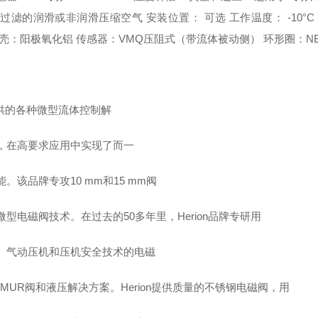
经过滤的润滑或非润滑压缩空气
安装位置：
可选
工作温度：
-10°C
壳：阳极氧化铝 传感器：
VMQ
压阻式（带流体被动侧） 环形圈：
N
提供的各种微型流体控制解
，在高要求应用中实现了而一
。该品牌专攻10 mm和15 mm阀
微型电磁阀技术。在过去的50多年里，Herion品牌专研用
、气动压机和压机安全技术的电磁
AMUR阀和液压解决方案。Herion提供质量的不锈钢电磁阀，用