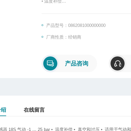
• 温度补偿
• 真空和过压
• 适用于气动和工业应用的坚固设计
• 不适合户外应用
产品型号：0862081000000000
厂商性质：经销商
产品咨询
介绍
在线留言
感器
18S
气动
-1 … 25 bar
•
温度补偿
•
真空和过压
•
适用于气动