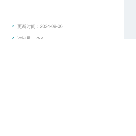
更新时间：2024-08-06
访问量：788
17740823992
3/8 … G3/4
• Excelon
®
Plus
的设计可管接式或模 块式安