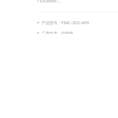
• Excelon®
Plus的设计可管接式或模
块式安装其它Excelon®
Plus产品
产品型号：F84C-3GD-AP0
• 高效除油和颗粒
厂商性质：经销商
• 滤杯上采用双重安全锁
• 带液位指示器的金属滤杯
• 轻型聚碳酸酯滤杯
• 标配寿命指示器
产品咨询
• 空气纯度等级符合ISO 8573-1
（剩余油雾达到等级1*）
介绍
在线留言
LON
®
PLUS –
模块化系统
‘Puraire’
®
高效除油蒸汽过滤器
F84C – G