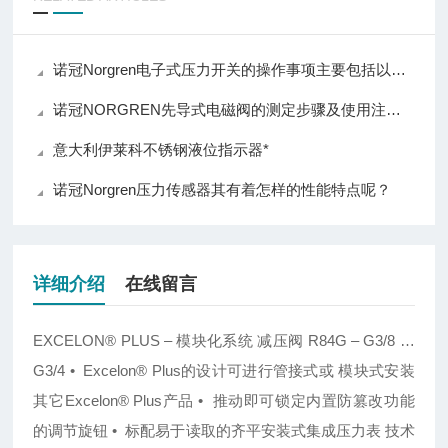
诺冠Norgren电子式压力开关的操作事项主要包括以下几个方面
诺冠NORGREN先导式电磁阀的测定步骤及使用注意事项如下
意大利伊莱科不锈钢液位指示器*
诺冠Norgren压力传感器其有着怎样的性能特点呢？
详细介绍
在线留言
EXCELON
®
PLUS –
模块化系统
减压阀
R84G – G3/8 …
G3/4
• Excelon
®
Plus
的设计可进行管接式或 模块式安装
其它
Excelon
®
Plus
产品
•
推动即可锁定内置防篡改功能
的调节旋钮
•
标配易于读取的齐平安装式集成压力表
技术