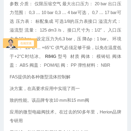
参数
介质：
仅限压缩空气
最大出口压力：
20 bar
出口压
力范围：
0,3 … 10 bar 0,3 … 4 bar
可选，
0,7 … 17 bar
可
选
压力表：
标配集成 可选
1/8
的压力表接口
溢流方式：
溢流型
流量：
125 dm
3
/s
， 接口尺寸为：
1/2"
， 入口压
力为
10 bar
， 设定压力为
6,3 bar
，压 降
Δp
：
1 bar
。
环境
温度：
-20°C … +65°C
供气必须足够干燥，以免在温度低
于+2°C时结冰。
R84G
型号
材质
阀体：
模铸铝
阀体
盖：
ABS
阀盖：
POM/
铝
阀：
PP
弹性材料：
NBR
FAS提供的各种微型流体控制解
决方案，在高要求应用中实现了而一
致的性能。该品牌专攻10 mm和15 mm阀
应用的微型电磁阀技术。在过去的50多年里，Herion品牌
专研用