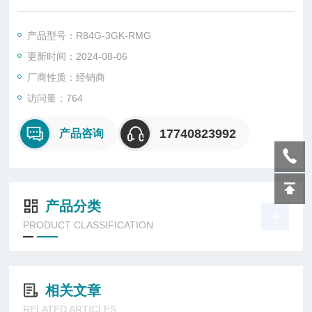
Plus的设计可进行管接式或
模块式安装其它Excelon®
产品型号：R84G-3GK-RMG
Plus产品
更新时间：2024-08-06
• 推动即可锁定内置防篡改功能的调节旋钮
• 标配易于读取的齐平安装式集成压力表
厂商性质：经销商
访问量：764
17740823992
产品咨询
产品分类
PRODUCT CLASSIFICATION
相关文章
RELATED ARTICLES