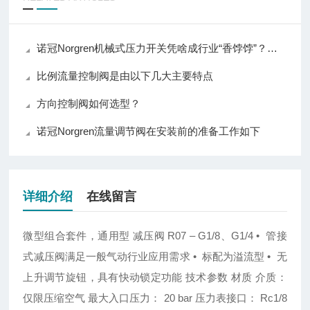
诺冠Norgren机械式压力开关凭啥成行业“香饽饽”？其核心优势藏不住了
比例流量控制阀是由以下几大主要特点
方向控制阀如何选型？
诺冠Norgren流量调节阀在安装前的准备工作如下
详细介绍
在线留言
微型组合套件，通用型
减压阀
R07 – G1/8
、
G1/4
•
管接
式减压阀满足一般气动行业应用需求
•
标配为溢流型
•
无
上升调节旋钮，具有快动锁定功能
技术参数 材质
介质：
仅限压缩空气 最大入口压力：
20 bar
压力表接口：
Rc1/8