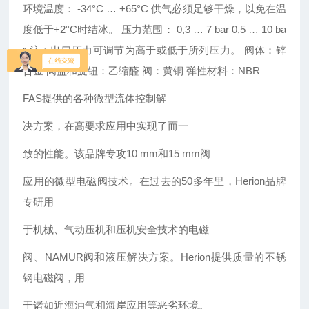
环境温度：
-34°C … +65°C
供气必须足够干燥，以免在温
度低于+2°C时结冰。
压力范围：
0,3 … 7 bar 0,5 … 10 ba
r
注：出口压力可调节为高于或低于所列压力。
阀体：锌
合金 阀盖和旋钮：乙缩醛 阀：黄铜 弹性材料：
NBR
FAS提供的各种微型流体控制解
决方案，在高要求应用中实现了而一
致的性能。该品牌专攻10 mm和15 mm阀
应用的微型电磁阀技术。在过去的50多年里，Herion品牌
专研用
于机械、气动压机和压机安全技术的电磁
阀、NAMUR阀和液压解决方案。Herion提供质量的不锈
钢电磁阀，用
于诸如近海油气和海岸应用等恶劣环境。