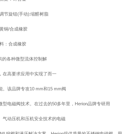
调节旋钮(手动):缩醛树脂
黄铜/合成橡胶
料：合成橡胶
提供的各种微型流体控制解
，在高要求应用中实现了而一
。该品牌专攻10 mm和15 mm阀
微型电磁阀技术。在过去的50多年里，Herion品牌专研用
、气动压机和压机安全技术的电磁
AMUR阀和液压解决方案。Herion提供质量的不锈钢电磁阀，用