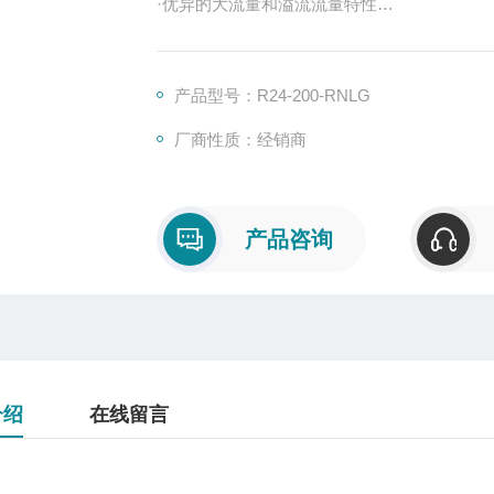
·优异的大流量和溢流流量特性
·即使在高输出压力下也易于调节
·平衡阀设计使得输入压力变化最小
·可以面板安装
产品型号：R24-200-RNLG
厂商性质：经销商
产品咨询
介绍
在线留言