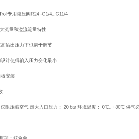
 Trol'专用减压阀R24 -G1/4...G11/4
的大流量和溢流流量特性
在高输出压力下也易于调节
阀设计使得输入压力变化最小
面板安装
数
仅限压缩空气 最大入口压力： 20 bar 环境温度： 0℃...+80℃
框架：锌合金