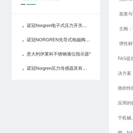
底塞与
诺冠Norgren电子式压力开关的操作事项主要包括以下几个方面
主阀：
诺冠NORGREN先导式电磁阀的测定步骤及使用注意事项如下
弹性材
意大利伊莱科不锈钢液位指示器*
FAS
诺冠Norgren压力传感器其有着怎样的性能特点呢？
决方案
致的性能
应用的
于机械
阀、N