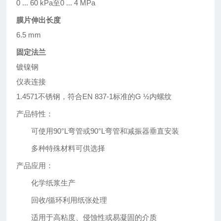
0 ... 60 kPa至0 ... 4 MPa
膜片伸出长度
6.5 mm
固定法兰
镀镍钢
仪表连接
1.4571不锈钢，符合EN 837-1标准的G ½内螺纹
产品特性：
可使用90°L弯管或90°L弯管和减振器垂直安装
多种特殊材料可供选择
产品应用：
化学纸浆生产
回收/循环利用纸张处理
适用于高粘度、侵蚀性或易凝固的介质