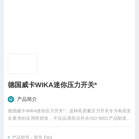
德国威卡WIKA迷你压力开关*
产品简介
德国威卡WIKA迷你压力开关*：这种高质量压力开关专为有高安
全要求的应用而研发，不仅品质而且符合ISO 9001产品制造标
准，可实现可靠监控。在生产中，开关在每个步骤都经由质量管
理软件跟踪记录，而且在成品后经过了100%的测试。
产品型号：型号 PXS