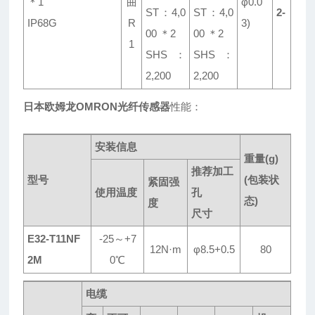
＊1
曲
φ0.0
ST：4,0
ST：4,0
2-
IP68G
R
3)
00 ＊2
00 ＊2
1
SHS：
SHS：
2,200
2,200
日本欧姆龙OMRON光纤传感器
性能：
安装信息
重量(g)
推荐加工
型号
(包装状
紧固强
使用温度
孔
态)
度
尺寸
E32-T11NF
-25～+7
12N·m
φ8.5+0.5
80
2M
0℃
电缆