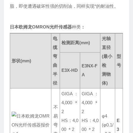
脂，即使遭遇破坏性强的切削油，同样实现*的耐油性。
日本欧姆龙OMRON光纤传感器
种类
：
电
光轴
检测距离(mm)
缆
直径
弯
(最小
型
形状(mm)
曲
检
号
E3NX-F
E3X-HD
半
测物
A
径
体)
GIGA：
GIGA：
4,000 ＊
4,000 ＊
不
2
2
易
φ4
HS：4,0
HS：4,0
E
弯
(φ0.1/
00 ＊2
00 ＊2
3