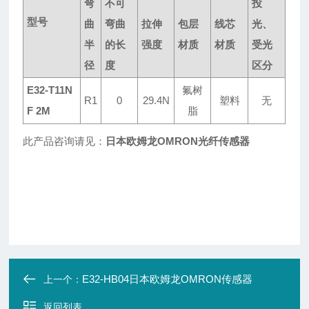
弯
不可
投
型号
曲
弯曲
拉伸
包层
线芯
光、
半
的长
强度
材质
材质
受光
径
度
区分
E32-T11N
氟树
R1
0
29.4N
塑料
无
F 2M
脂
此产品咨询请见：
日本欧姆龙OMRON光纤传感器
E32-HB04日本欧姆龙OMRON传感器
上一个：
返回列表