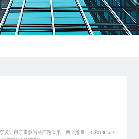
塞泵设计用于重载闭式回路应用。两个排量（81和136cc /