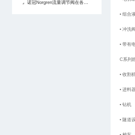
诺冠Norgren流量调节阀在各个领域中都有着怎样的作用呢？
• 组合
• 冲洗
• 带
C系列
• 收割
• 进料
• 钻机
• 隧道
• 梭车