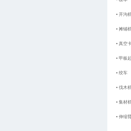
• 开沟
• 摊铺
• 真空
• 甲板
• 绞车
• 伐木
• 集材
• 伸缩