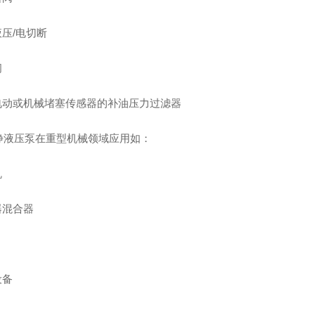
液压/电切断
阀
有电动或机械堵塞传感器的补油压力过滤器
静液压泵在重型机械领域应用如：
机
器混合器
设备