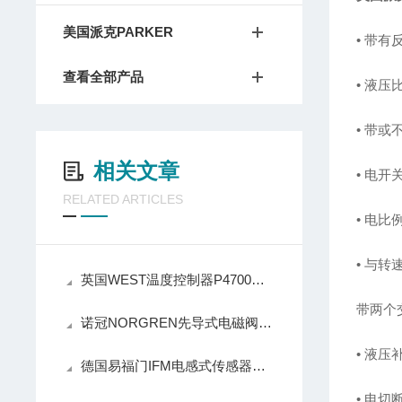
美国派克PARKER
• 带
查看全部产品
• 液
• 带
相关文章
• 电开
RELATED ARTICLES
• 电
• 与转
英国WEST温度控制器P4700的作用
带两个
诺冠NORGREN先导式电磁阀有着以下几大功能！
• 液压
德国易福门IFM电感式传感器装置分析
• 电切