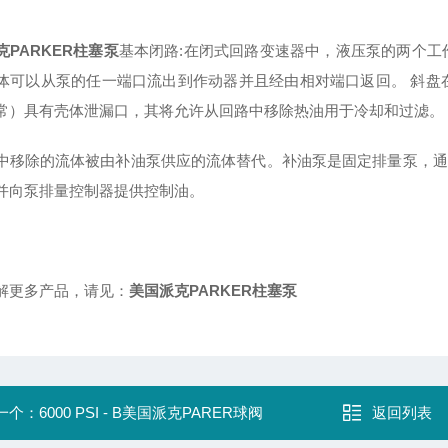
克PARKER柱塞泵
基本闭路:在闭式回路变速器中，液压泵的两个工
体可以从泵的任一端口流出到作动器并且经由相对端口返回。 斜盘
常）具有壳体泄漏口，其将允许从回路中移除热油用于冷却和过滤。
中移除的流体被由补油泵供应的流体替代。补油泵是固定排量泵，通
并向泵排量控制器提供控制油。
解更多产品，请见：
美国派克PARKER柱塞泵
一个：
6000 PSI - B美国派克PARER球阀
返回列表