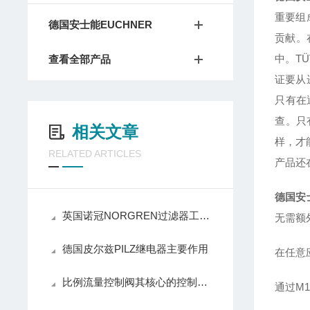
重要组
德国安士能EUCHNER
贡献。
中。T
查看全部产品
证要从
只有在
查。只
相关文章
样，才
RELATED ARTICLES
产品还
德国安
英国诺冠NORGREN过滤器工作原理
无需额
德国皮尔兹PILZ继电器主要作用
在任意
比例流量控制阀其核心的控制特点分别是什么？
通过M