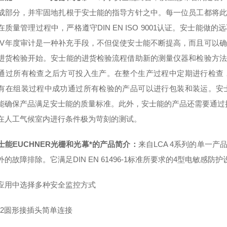
成部分，并牢固地扎根于安士能的指导方针之中。每一位员工都将此
在质量管理过程中，严格遵守DIN EN ISO 9001认证。安士
ÜV年度审计是一种补充手段，不但促使安士能不断提高，而且可以
进货检验开始。安士能的进货检验流程借助新的测量仪器和检验方法
通过所有检查之后方可投入生产。在整个生产过程中定期进行检查
有在组装过程中成功通过所有检验的产品可以进行包装和装运。安
能确保产品满足安士能的质量标准。此外，安士能的产品还需要通过
在人工气候室内进行条件极为苛刻的测试。
士能EUCHNER光栅和光幕*
的产品简介
：
来自LCA 4系列的单一产品已
外的故障排除。它满足DIN EN 61496-1标准所要求的4型电敏感防
应用中选择多种安全监控方式
12圆形接插头简单连接