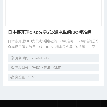
日本喜开理CKD先导式5通电磁阀ISO标准阀
日本喜开理CKD先导式5通电磁阀ISO标准阀：ISO标准阀是符
合实现了阀安装尺寸统一的ISO标准的先导式5通阀。【适用
气缸：Φ20～Φ160】
更新时间：2024-10-12
产品型号：PV5G・PV5・GMF
浏览量：955