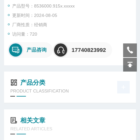
兰连接，压力额定PN 40
产品型号：8536000.915x.xxxxx
• 紧凑型活塞阀
更新时间：2024-08-05
• 功能设计
• 大流量
厂商性质：经销商
• 活塞由PTFE导向环
访问量：720
• 无需工具即可更换电磁线
圈 （Click-on® ）
17740823992
产品咨询
• 85360系列:
- 紧凑型活塞阀
• 85380系列:
- 泄漏量，符合标准DIN
产品分类
EN 12266-1
PRODUCT CLASSIFICATION
相关文章
RELATED ARTICLES