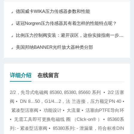
德国威卡WIKA压力传感器参数和性能
诺冠Norgren压力传感器其有着怎样的性能特点呢？
比例压力控制阀安装：避开误区，这份实操指南一步到位！
美国邦纳BANNER光纤放大器种类分部
详细介绍
在线留言
2/2
，先导式电磁阀
85360, 85380, 85660
系列
• 2/2
活塞
阀
• DN 8…50
，
G1/4…2
，法 兰连接，压力额定
PN 40 •
紧凑型活塞阀
•
功能设计
•
大流量
•
活塞由
PTFE
导向环
•
无需工具即可更换电磁线 圈 （
Click-on
®
）
• 85360
系
列
: -
紧凑型活塞阀
• 85380
系列
: -
泄漏量，符合标准
DIN