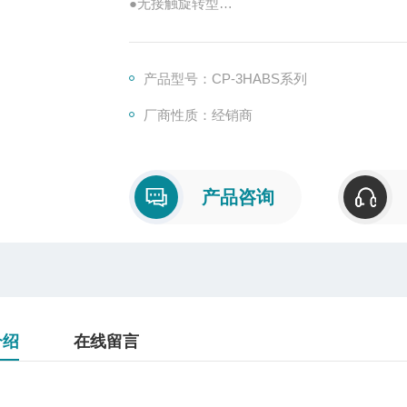
●无接触旋转型
●有效电角：±45°
●直线性：±4%FS
●莱西欧输出
产品型号：CP-3HABS系列
●防滴
厂商性质：经销商
●2输出
●反弹簧
●轴：D切割、2面宽螺丝加工
产品咨询
介绍
在线留言