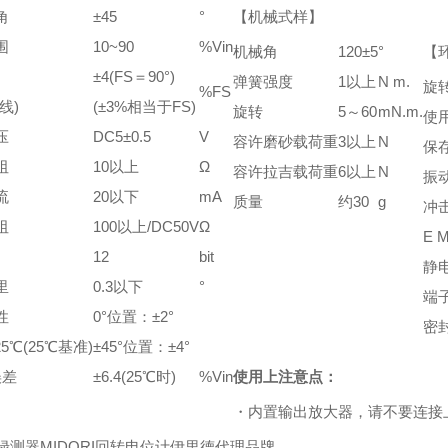
角
±45
°
【机械式样】
围
10~90
%Vin
机械角
120±5
°
【
±4(FS＝90°)
弹簧强度
1以上
N m.
旋
%FS
线)
(±3%相当于FS)
旋转
5～60
mN.m.
使
压
DC5±0.5
V
容许磨砂载荷重
3以上
N
保
阻
10以上
Ω
容许拉吉载荷重
6以上
N
振
流
20以下
mA
质量
约30
g
冲
阻
100以上/DC50V
Ω
E M
12
bit
静
里
0.3以下
°
端
性
0°位置：±2°
密
25℃(25℃基准)
±45°位置：±4°
误差
±6.4(25℃时)
%Vin
使用上注意点：
・内置输出放大器，请不要连接