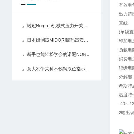
有效电
出力范
直线
诺冠Norgren机械式压力开关凭啥成行业“香饽饽”？其核心优势藏不住了
(单线直
日本绿测器MIDORI编码器安装使用说明
印加电
负载电
新手也能轻松学会的诺冠NORGREN先导式电磁阀安装技巧
消费电
绝缘电
意大利伊莱科不锈钢液位指示器的介绍
分解能
希斯特
温度特
-40～1
2输出