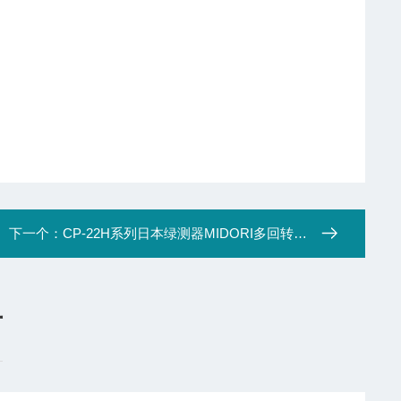
下一个：
CP-22H系列日本绿测器MIDORI多回转电位计伊里德代理
言