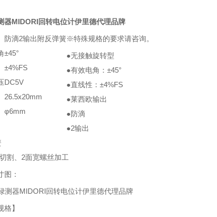
测器MIDORI回转电位计伊里德代理品牌
防滴2输出附反弹簧
※特殊规格的要求请咨询。
角
±45°
●无接触旋转型
±4%FS
●有效电角：±45°
压
DC5V
●直线性：±4%FS
26.5x20mm
●莱西欧输出
φ6mm
●防滴
●2输出
簧
D切割、2面宽螺丝加工
寸图：
规格】