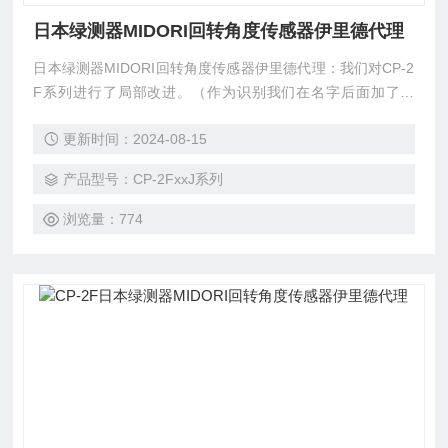
日本绿测器MIDORI回转角度传感器伊里德代理
日本绿测器MIDORI回转角度传感器伊里德代理：我们对CP-2
F系列进行了局部改进。（作为识别我们在名字后面加了一
个“J“） 通过采用丝网印刷技术，耐久性实现了C / D。电阻值
更新时间：2024-08-15
除1 k，2 k，5 kΩ外，增加到了10 kΩ。（除CP-2FC系列外）
跟以前产品一样，主体直径22，有效电角340°，根据形状和
产品型号：CP-2FxxJ系列
规格的不同，有多种规格。
浏览量：774