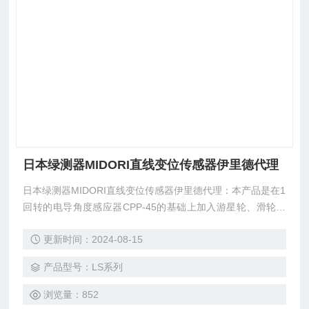
日本绿测器MIDORI直线变位传感器伊里德代理
日本绿测器MIDORI直线变位传感器伊里德代理：本产品是在1
回转的电导角度感应器CPP-45的基础上加入游星轮、滑轮、
后弹簧的钢丝绳拉线位移传感器。行程有500㎜、1500㎜、20
更新时间：2024-08-15
00㎜，主体设计紧凑，钢丝牵引简单。为防止钢丝松弛，更设
有背部张力安装孔。
产品型号：LS系列
浏览量：852