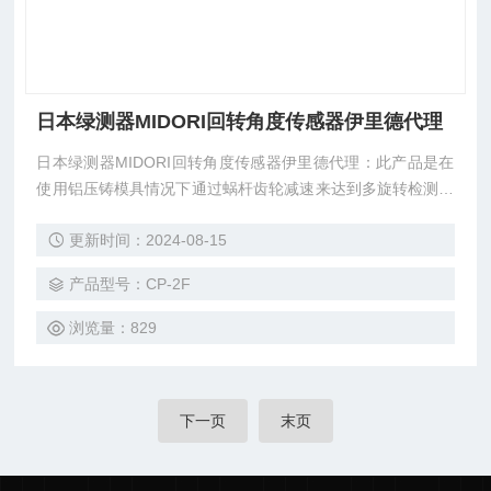
日本绿测器MIDORI回转角度传感器伊里德代理
日本绿测器MIDORI回转角度传感器伊里德代理：此产品是在
使用铝压铸模具情况下通过蜗杆齿轮减速来达到多旋转检测的
CP-2F-xxS-RB系列。用于利用齿条齿轮，在方向盘和舵角
更新时间：2024-08-15
角，卷线盘的长度测量和行程检验中旋转角度的检验。
产品型号：CP-2F
浏览量：829
下一页
末页