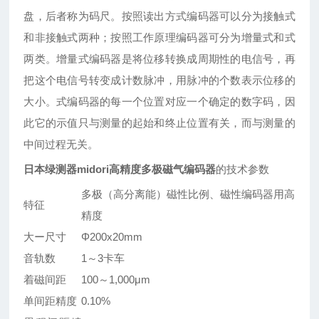
盘，后者称为码尺。按照读出方式编码器可以分为接触式
和非接触式两种；按照工作原理编码器可分为增量式和式
两类。增量式编码器是将位移转换成周期性的电信号，再
把这个电信号转变成计数脉冲，用脉冲的个数表示位移的
大小。式编码器的每一个位置对应一个确定的数字码，因
此它的示值只与测量的起始和终止位置有关，而与测量的
中间过程无关。
日本绿测器midori高精度多极磁气编码器
的技术参数
多极（高分离能）磁性比例、磁性编码器用高
特征
精度
大ー尺寸
Φ200x20mm
音轨数
1～3卡车
着磁间距
100～1,000μm
单间距精度
0.10%