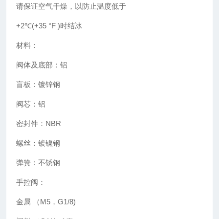
请保证空气干燥，以防止温度低于
+2
℃(+35
°F )
时结冰
材料：
阀体及底部：铝
盲板：镀锌钢
阀芯：铝
密封件：
NBR
螺丝：镀镍钢
弹簧：不锈钢
手控阀：
金属 （
M5
，
G1/8)