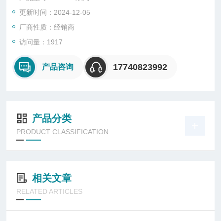
NAMUR:
更新时间：2024-12-05
1/4, 3/8 (ISO G)
> 高流量
厂商性质：经销商
> 标配LED灯接线盒
访问量：1917
> 3/2, 5/2, 5/3 可选
> 坚固耐用
17740823992
产品咨询
> 易于安装的底板式连接
> NAMUR 版本可选
产品分类
PRODUCT CLASSIFICATION
相关文章
RELATED ARTICLES