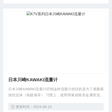
日本川崎KAWAKI流量计
日本川崎KAWAKI流量计硏制这种流量计的目的是为了测量腐
蚀性流体（电镀液等） 习惯上，使用弹簧或锥形金属管流量
计测量腐蚀性液体.由于腐蚀液体的作用，流量计的主要零件
更新时间：2024-08-15
会随着时间严 重损坏.它们的使用寿命很短。而这种AAS-P无