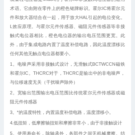
术语。它由附在零件上的橙色铭牌标识。霍尔IC将霍尔元
件和放大器结合在一起，用于放大HAL引起的电位变化。
L效应原理。与霍尔元件传感器、磁阻元件传感器等非接
触式电位器相比，橙色电位器的输出电压范围更宽。此
外，由于集成电路内置了温度补偿电路，因此温度漂移比
任何其他无触点电位器都要小。
1。电噪声采用非接触式设计，无滑触式BCTWCCN磁铁
和霍尔IC。THCRC对于，THCRC是输出中的非电噪声，
与位移速度无关（干扰噪声除外）
2。宽输出范围输出电压范围比传统霍尔元件传感器或磁
阻元件传感器
3。*的温度特性，内置温度补偿电路，温度漂移小。
4.低扭矩，低摩擦轴扭矩和摩擦非常小，由于非接触设计
5。使用寿命长，除轴承外，各部件之间无机械摩擦。结